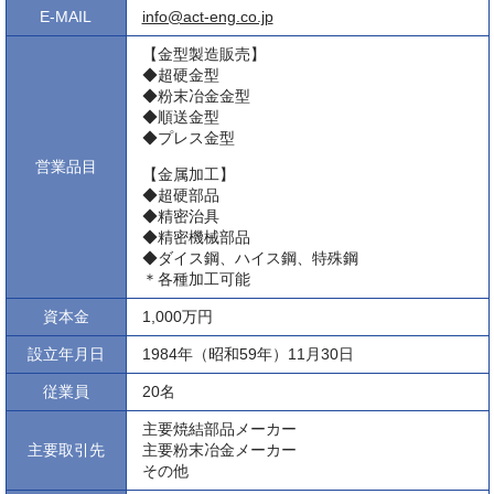
E-MAIL
info@act-eng.co.jp
【金型製造販売】
◆超硬金型
◆粉末冶金金型
◆順送金型
◆プレス金型
営業品目
【金属加工】
◆超硬部品
◆精密治具
◆精密機械部品
◆ダイス鋼、ハイス鋼、特殊鋼
＊各種加工可能
資本金
1,000万円
設立年月日
1984年（昭和59年）11月30日
従業員
20名
主要焼結部品メーカー
主要取引先
主要粉末冶金メーカー
その他