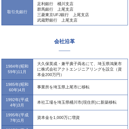
足利銀行 桶川支店
群馬銀行 上尾支店
取引先銀行
三菱東京UFJ銀行 上尾支店
武蔵野銀行 上尾支店
会社沿革
大久保英成・兼平廣子両名にて、埼玉県鴻巣市
1984年(昭和
に株式会社アクトエンジニアリングを設立（資
59年)11月
本金200万円）
1985年(昭和
事業所を埼玉県上尾市に移転
60年)4月
1992年(平成
本社工場を埼玉県桶川市(現住所)に新築移転
4年)3月
1995年(平成
資本金を1,000万に増資
7年)1月