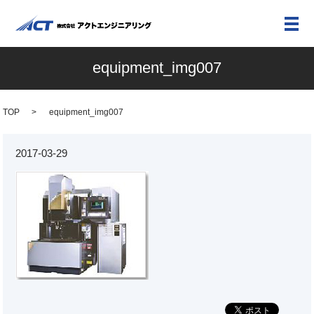
メ
equipment_img007
TOP
equipment_img007
2017-03-29