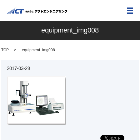
メ
equipment_img008
TOP
equipment_img008
2017-03-29