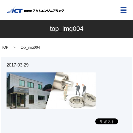
メ
top_img004
TOP
top_img004
2017-03-29